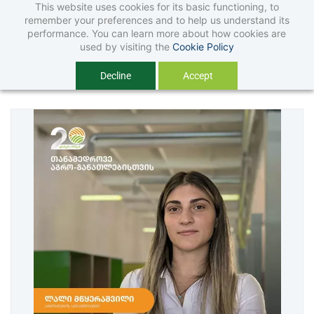
This website uses cookies for its basic functioning, to
Skip
Skip
remember your preferences and to help us understand its
to
to
performance. You can learn more about how cookies are
used by visiting the
Cookie Policy
search
main
Blog tagged as სტიპენდიატი
Decline
Accept
content