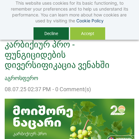
This website uses cookies for its basic functioning, to
Skip
Skip
remember your preferences and to help us understand its
to
to
performance. You can learn more about how cookies are
used by visiting the
Cookie Policy
search
main
Decline
Accept
content
კარბიქიურ პრო -
ფუნგიციდების
დივერსიფიკაცია ვენახში
აგროსფერო
08.07.25 02:37 PM
-
0
Comment(s)